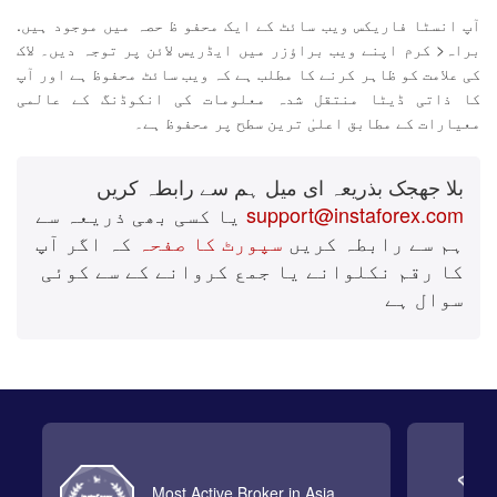
آپ انسٹا فاریکس ویب سائٹ کے ایک محفو ظ حصہ میں موجود ہیں.
براہ< کرم اپنے ویب براؤزر میں ایڈریس لائن پر توجہ دیں۔ لاک
کی علامت کو ظاہر کرنے کا مطلب ہے کہ ویب سائٹ محفوظ ہے اور آپ
کا ذاتی ڈیٹا منتقل شدہ معلومات کی انکوڈنگ کے عالمی
معیارات کے مطابق اعلیٰ ترین سطح پر محفوظ ہے۔
بلا جھجک بذریعہ ای میل ہم سے رابطہ کریں
support@instaforex.com
یا کسی بھی ذریعہ سے
ہم سے رابطہ کریں
سپورٹ کا صفحہ
کہ اگر آپ
کا رقم نکلوانے یا جمع کروانے کے سے کوئی
سوال ہے
Most Active Broker in Asia