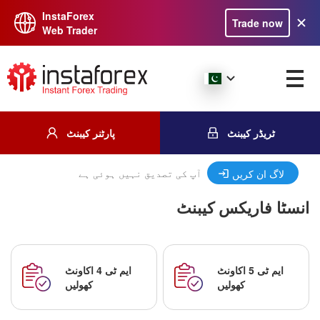
InstaForex
Trade now
Web Trader
ٹریڈر کیبنٹ
پارٹنر کیبنٹ
آپ کی تصدیق نہیں ہوئی ہے
لاگ ان کریں
انسٹا فاریکس کیبنٹ
ایم ٹی 5 اکاونٹ
ایم ٹی 4 اکاونٹ
کھولیں
کھولیں