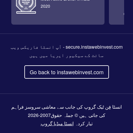
2020
secure.instawebinvest.com
- آپ انسٹا فاریکس ویب
سائٹ کے سیکیور ایریا میں ہیں
Go back to instawebinvest.com
انسٹا فِن ٹیک گروپ کی جانب سے معاشی سروسز فراہم
کی جاتی ہیں © جملہ حقوق2007-2026
تیار کردہ
انسٹا میڈیا گروپ