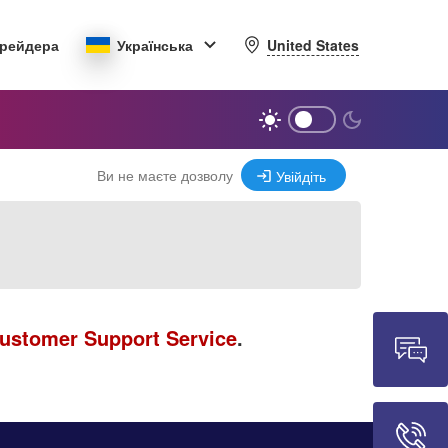
United States
трейдера
Українська
Ви не маєте дозволу
Увійдіть
ustomer Support Service
.