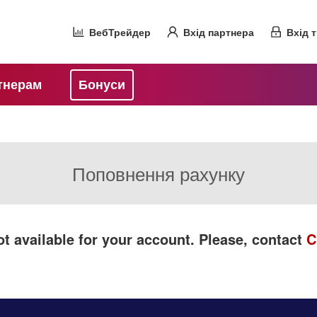
ВебТрейдер
Вхід партнера
Вхід 
тнерам
Бонуси
Поповнення рахунку
t available for your account. Please, contact
C