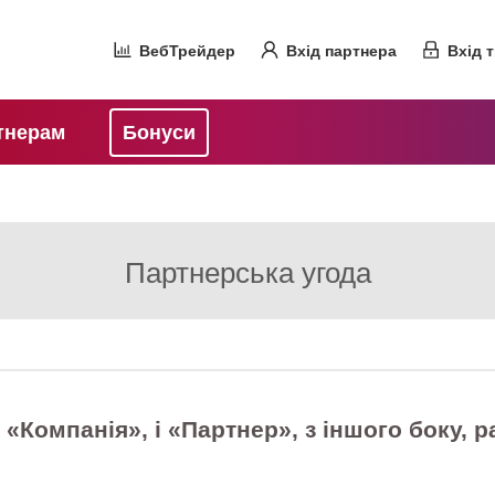
ВебТрейдер
Вхід партнера
Вхід 
тнерам
Бонуси
Партнерська угода