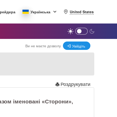
United States
трейдера
Українська
Ви не маєте дозволу
Увійдіть
Роздрукувати