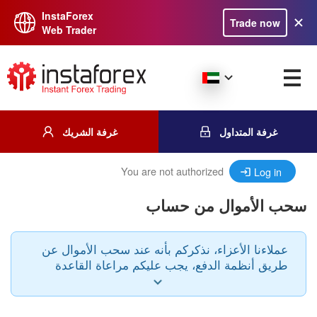
InstaForex
Trade now
Web Trader
غرفة المتداول
غرفة الشريك
You are not authorized
Log in
سحب الأموال من حساب
عملاءنا الأعزاء، نذكركم بأنه عند سحب الأموال عن
طريق أنظمة الدفع، يجب عليكم مراعاة القاعدة
التالية: يجب أن يكون< نظام الدفع وكذلك عملة الإيداع
والسحب هو نفسه.